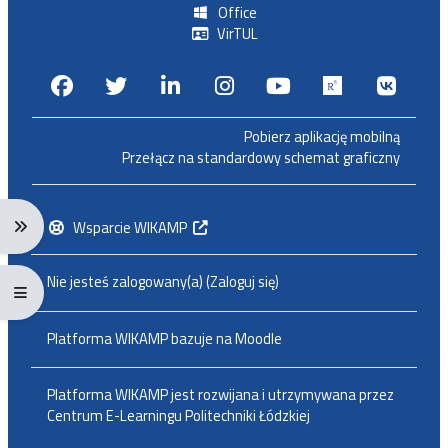
Office
VirTUL
Facebook
Twitter
Linkedin
Instagram
Youtube
Researchga
VK.c
Pobierz aplikację mobilną
Przełącz na standardowy schemat graficzny
Rozwiń menu nawigacji: Ctrl + Alt + →
Wsparcie WIKAMP
Nie jesteś zalogowany(a) (
Zaloguj się
)
Rozwiń menu pełnoekranowe: Ctrl + Alt + f
Platforma WIKAMP bazuje na
Moodle
Platforma WIKAMP jest rozwijana i utrzymywana przez
Centrum E-Learningu Politechniki Łódzkiej