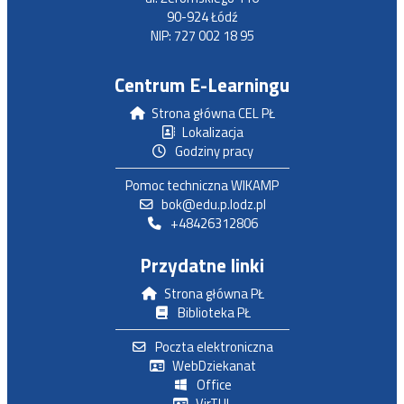
90-924 Łódź
NIP: 727 002 18 95
Centrum E-Learningu
Strona główna CEL PŁ
Lokalizacja
Godziny pracy
Pomoc techniczna WIKAMP
bok@edu.p.lodz.pl
+48426312806
Przydatne linki
Strona główna PŁ
Biblioteka PŁ
Poczta elektroniczna
WebDziekanat
Office
VirTUL