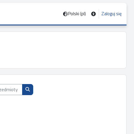
Polski ‎(pl)‎
Zaloguj się
dmioty wg nazwy, opisu lub prowadzącego
Przeszukaj przedmioty wg nazwy, opisu lub prowadząc