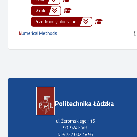
IV rok
Przedmioty obieralne
Numerical Methods
Politechnika Łódzka
ul. Żeromskiego 116
90-924 Łódź
NIP: 727 002 18 95