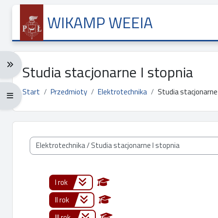
Przejdź do głównej zawartości
WIKAMP WEEIA
Rozwiń menu nawigacji: Ctrl + Alt + →
Studia stacjonarne I stopnia
Start
Przedmioty
Elektrotechnika
Studia stacjonarne 
Rozwiń menu pełnoekranowe: Ctrl + Alt + f
Kategorie przedmiotów
I rok
II rok
III rok