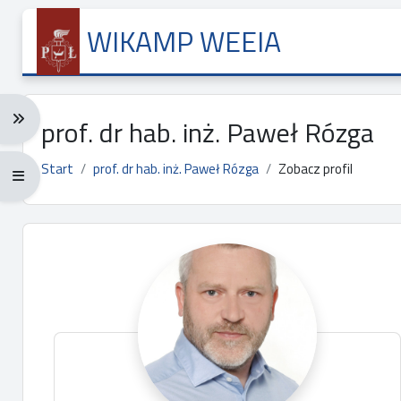
Przejdź do głównej zawartości
WIKAMP WEEIA
Rozwiń menu nawigacji: Ctrl + Alt + →
prof. dr hab. inż. Paweł Rózga
Start
prof. dr hab. inż. Paweł Rózga
Zobacz profil
Rozwiń menu pełnoekranowe: Ctrl + Alt + f
Główne bloki treści