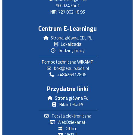
90-924 Łódź
NIP: 727 002 18 95
Centrum E-Learningu
Strona główna CEL PŁ
Lokalizacja
Godziny pracy
Pomoc techniczna WIKAMP
bok@edu.p.lodz.pl
+48426312806
Przydatne linki
Strona główna PŁ
Biblioteka PŁ
Poczta elektroniczna
WebDziekanat
Office
VirTUL