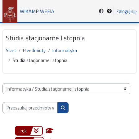
Przejdź do głównej zawartości
WIKAMP WEEIA
Zaloguj się
Studia stacjonarne I stopnia
Start
Przedmioty
Informatyka
Studia stacjonarne I stopnia
Kategorie przedmiotów
Przeszukaj przedmioty wg nazwy, opisu lub prowadzącego
Przeszukaj przedmioty wg nazwy, opis
I rok