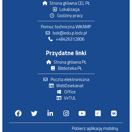
Strona główna CEL PŁ
Lokalizacja
Godziny pracy
Pomoc techniczna WIKAMP
bok@edu.p.lodz.pl
+48426312806
Przydatne linki
Strona główna PŁ
Biblioteka PŁ
Poczta elektroniczna
WebDziekanat
Office
VirTUL
Facebook
Twitter
Linkedin
Instagram
Youtube
Researchga
VK.c
Pobierz aplikację mobilną