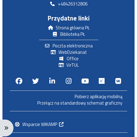
+48426312806
Przydatne linki
Strona główna PŁ
Biblioteka PŁ
Poczta elektroniczna
WebDziekanat
Office
VirTUL
Facebook
Twitter
Linkedin
Instagram
Youtube
Researchga
VK.c
Pobierz aplikację mobilną
Przełącz na standardowy schemat graficzny
Wsparcie WIKAMP
Rozwiń menu nawigacji: Ctrl + Alt + →