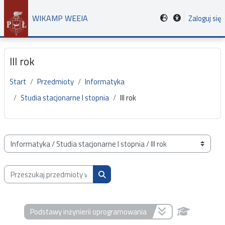
Przejdź do głównej zawartości
WIKAMP WEEIA
Zaloguj się
III rok
Start
Przedmioty
Informatyka
Studia stacjonarne I stopnia
III rok
Kategorie przedmiotów
Przeszukaj przedmioty wg nazwy, opisu lub prowadzącego
Przeszukaj przedmioty wg nazwy, opis
Podstawy inżynierii oprogramowania