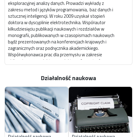
eksploracyjnej analizy danych. Prowadzi wykłady z
zakresu metod i języków programowania, baz danych i
sztucznej inteligencji. W roku 2009 uzyskał stopień
doktora w dyscyplinie elektrotechnika. Współautor
kilkudziesięciu publikacji naukowych i rozdziałów w
monografii, publikowanych w czasopismach naukowych
bądź prezentowanych na konferencjach krajowych i
zagranicznych oraz podręcznika akademickiego.
Współwykonawca prac dla przemysłu w zakresie
obliczeń maszyn elektrycznych i transformatorów.
Udział w projektach finansowanych przez KBN i NCBiR,
których tematyka związana jest z projektowaniem,
Działalność naukowa
modelowaniem i symulacją urządzeń elektrycznych.
Recenzent w kilku czasopismach: COMPEL: The
International Journal for Computation and Mathematics
in Electrical and Electronic Engineering, Actuators,
Energies. Współorganizator konferencji
międzynarodowych (3 edycje konferencji System
Modelling And Control oraz 2 edycje sympozjum
International Symposium on Electromagnetic Fields in
Mechatronics, Electrical and Electronic Engineering). Od
Działalność naukowa
Działalność naukowa