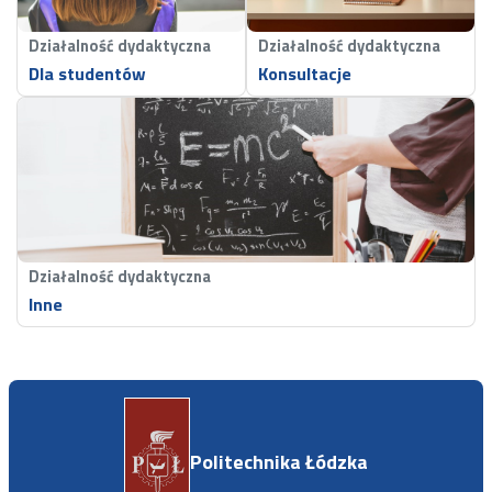
choroby nowotworowej spośród osób obojga płci z
nawracającymi dolegliwościami dolnego odcinka
Działalność dydaktyczna
Działalność dydaktyczna
dróg moczowych" złożonego przez firmę PPHU
Dla studentów
Konsultacje
GENOS s.c. do Centrum Obsługi Przedsiębiorcy w
Łodzi związanego ze wsparciem finansowym
projektu w ramach konkursu RPLD.01.02.02-IP.02-
10-064/19. (2020-2022), wartość projektu 2 102
273.20 zł, kwota dofinansowania 1 413 320.04 zł.
Współpraca z firmą NZOZ Genos. Moim zadaniem
w projekcie jest aplikacja wyników badań jako
danych wejściowych dla technik umożliwiających
ocenę zjawisk wieloprzyczynowych możliwych do
Działalność dydaktyczna
oceny statystycznej i utworzeniu modelu
Inne
opartego na uczeniu maszynowym wykrywającego
objawy nawracające lub przetrwałe zespołu LUTS
(LOWER URINARY TRACT SYMPTOMS).
„Opracowanie technologii elektromagnetycznego
nagrzewania nanozasobników ferromagnetyka
dla selektywnej termoablacji komórek
nowotworowych”, (2013 – 2017), grant numer:
Politechnika Łódzka
4176/B/TO2/2007/33, 2013-2017