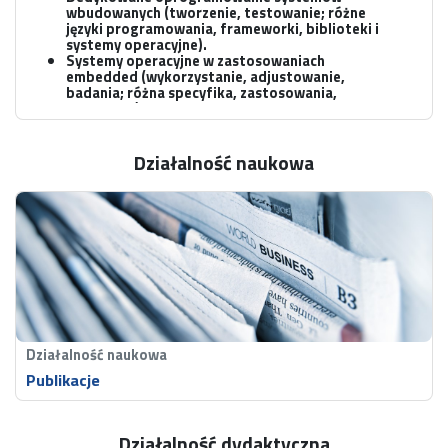
wbudowanych (tworzenie, testowanie; różne
języki programowania, frameworki, biblioteki i
systemy operacyjne).
Systemy operacyjne w zastosowaniach
embedded (wykorzystanie, adjustowanie,
badania; różna specyfika, zastosowania,
platformy).
Przetwarzanie sygnałów w systemach
embedded (analiza, filtracja, identyfikacja,
diagnostyka, segmentacja itp.).
Działalność naukowa
Generatywna AI na urządzeniach brzegowych i
wnioskowanie lokalne (analiza i przetwarzanie
danych, systemy agentowe, urządzenia
autonomiczne).
Muzeum Cyfrowe -
Digital Museum
Retro
gra
Double Ball, 1992, Kebab 02/1993
strona 23
Działalność naukowa
Publikacje
O
Działalność dydaktyczna