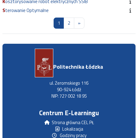
Kosztorysowanie robót elektrycznych SSIB
Sterowanie Optymalne
Strona 1
Strona 2
Następna strona
1
2
»
Politechnika Łódzka
ul. Żeromskiego 116
90-924 Łódź
NIP: 727 002 18 95
Centrum E-Learningu
Strona główna CEL PŁ
Lokalizacja
Godziny pracy