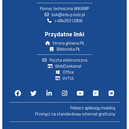
Pomoc techniczna WIKAMP
bok@edu.p.lodz.pl
+48426312806
Przydatne linki
Strona główna PŁ
Biblioteka PŁ
Poczta elektroniczna
WebDziekanat
Office
VirTUL
Facebook
Twitter
Linkedin
Instagram
Youtube
Researchga
VK.c
Pobierz aplikację mobilną
Przełącz na standardowy schemat graficzny