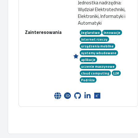
Jednostka nadrzędna:
Wydział Elektrotechniki,
Elektroniki, Informatyki i
Automatyki
Zainteresowania
żeglarstwo
innowacje
internet rzeczy
urządzenia mobilne
systemy wbudowane
aplikacje
uczenie maszynowe
cloud computing
LLM
Podróże