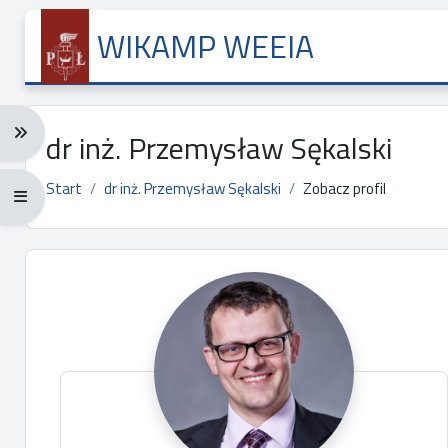
Przejdź do głównej zawartości
WIKAMP WEEIA
Rozwiń menu nawigacji: Ctrl + Alt + →
dr inż. Przemysław Sękalski
Start
dr inż. Przemysław Sękalski
Zobacz profil
Rozwiń menu pełnoekranowe: Ctrl + Alt + f
Główne bloki treści