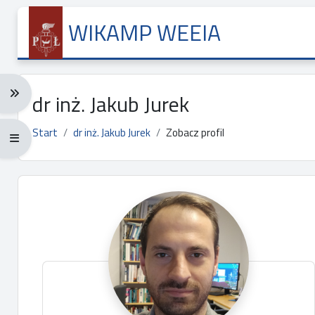
Przejdź do głównej zawartości
WIKAMP WEEIA
Rozwiń menu nawigacji: Ctrl + Alt + →
dr inż. Jakub Jurek
Start
dr inż. Jakub Jurek
Zobacz profil
Rozwiń menu pełnoekranowe: Ctrl + Alt + f
Główne bloki treści