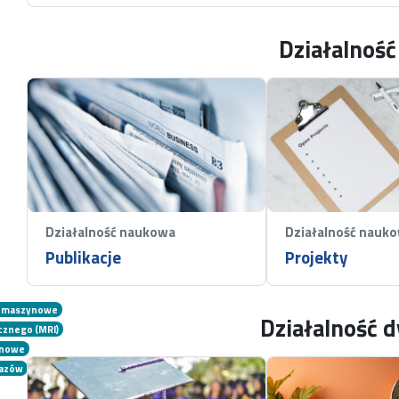
Działalnoś
Działalność naukowa
Działalność nauk
Publikacje
Projekty
e maszynowe
Działalność 
znego (MRI)
onowe
razów