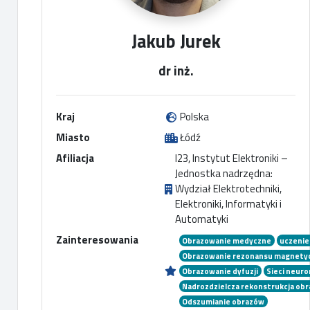
Jakub Jurek
dr inż.
Kraj
Polska
Miasto
Łódź
Afiliacja
I23, Instytut Elektroniki –
Jednostka nadrzędna:
Wydział Elektrotechniki,
Elektroniki, Informatyki i
Automatyki
Zainteresowania
Obrazowanie medyczne
uczeni
Obrazowanie rezonansu magnetyc
Obrazowanie dyfuzji
Sieci neur
Nadrozdzielcza rekonstrukcja ob
Odszumianie obrazów