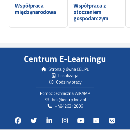
Współpraca
Współpraca z
międzynarodowa
otoczeniem
gospodarczym
Centrum E-Learningu
Strona główna CEL PŁ
Lokalizacja
Godziny pracy
Pomoc techniczna WIKAMP
bok@edu.p.lodz.pl
+48426312806
Facebook
Twitter
Linkedin
Instagram
Youtube
Researchg
VK.c