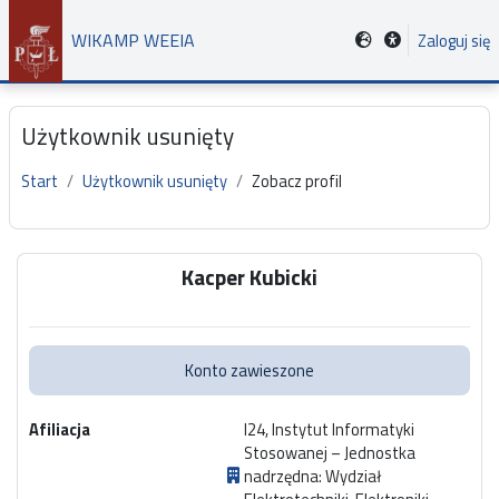
Przejdź do głównej zawartości
WIKAMP WEEIA
Zaloguj się
Użytkownik usunięty
Start
Użytkownik usunięty
Zobacz profil
Główne bloki treści
Kacper Kubicki
Konto zawieszone
Afiliacja
I24, Instytut Informatyki
Stosowanej – Jednostka
nadrzędna: Wydział