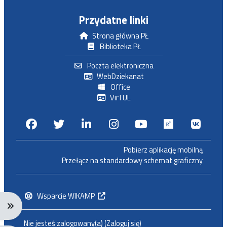
Przydatne linki
Strona główna PŁ
Biblioteka PŁ
Poczta elektroniczna
WebDziekanat
Office
VirTUL
Facebook
Twitter
Linkedin
Instagram
Youtube
Researchga
VK.c
Pobierz aplikację mobilną
Przełącz na standardowy schemat graficzny
Wsparcie WIKAMP
Rozwiń menu nawigacji: Ctrl + Alt + →
Nie jesteś zalogowany(a) (
Zaloguj się
)