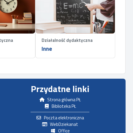
tyczna
Działalność dydaktyczna
Inne
Przydatne linki
Strona główna PŁ
Biblioteka PŁ
Poczta elektroniczna
WebDziekanat
Office