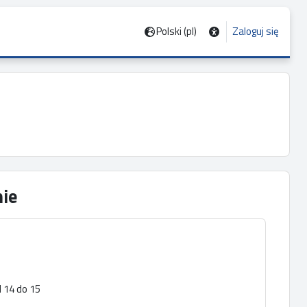
Polski ‎(pl)‎
Zaloguj się
ie
d 14 do 15