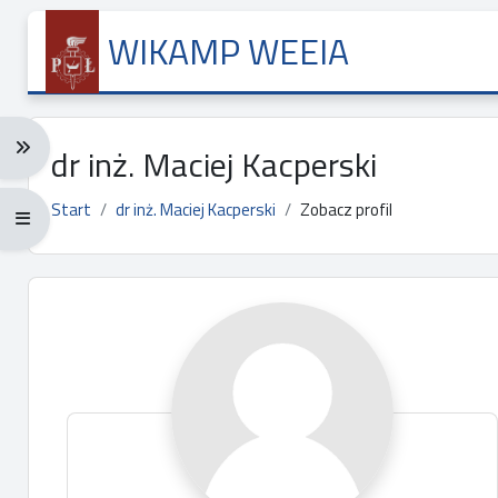
Przejdź do głównej zawartości
WIKAMP WEEIA
Rozwiń menu nawigacji: Ctrl + Alt + →
dr inż. Maciej Kacperski
Start
dr inż. Maciej Kacperski
Zobacz profil
Rozwiń menu pełnoekranowe: Ctrl + Alt + f
Główne bloki treści