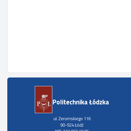
Politechnika Łódzka
ul. Żeromskiego 116
90-924 Łódź