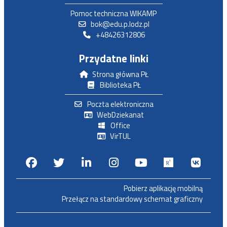
Pomoc techniczna WIKAMP
bok@edu.p.lodz.pl
+48426312806
Przydatne linki
Strona główna PŁ
Biblioteka PŁ
Poczta elektroniczna
WebDziekanat
Office
VirTUL
Facebook
Twitter
Linkedin
Instagram
Youtube
Researchga
VK.c
Pobierz aplikację mobilną
Przełącz na standardowy schemat graficzny