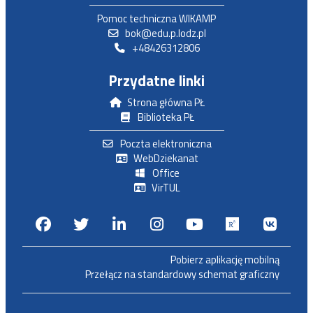
Pomoc techniczna WIKAMP
bok@edu.p.lodz.pl
+48426312806
Przydatne linki
Strona główna PŁ
Biblioteka PŁ
Poczta elektroniczna
WebDziekanat
Office
VirTUL
Facebook
Twitter
Linkedin
Instagram
Youtube
Researchga
VK.c
Pobierz aplikację mobilną
Przełącz na standardowy schemat graficzny