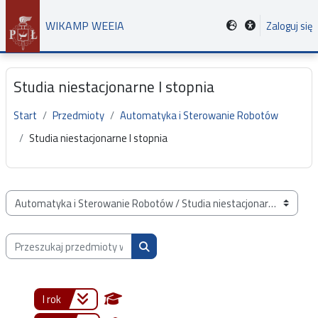
Przejdź do głównej zawartości
WIKAMP WEEIA
Zaloguj się
Studia niestacjonarne I stopnia
Start
Przedmioty
Automatyka i Sterowanie Robotów
Studia niestacjonarne I stopnia
Kategorie przedmiotów
Przeszukaj przedmioty wg nazwy, opisu lub prowadzącego
Przeszukaj przedmioty wg nazwy, opis
I rok