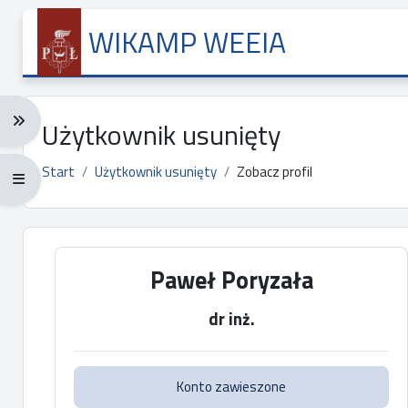
Przejdź do głównej zawartości
WIKAMP WEEIA
Rozwiń menu nawigacji: Ctrl + Alt + →
Użytkownik usunięty
Start
Użytkownik usunięty
Zobacz profil
Rozwiń menu pełnoekranowe: Ctrl + Alt + f
Główne bloki treści
Paweł Poryzała
dr inż.
Konto zawieszone