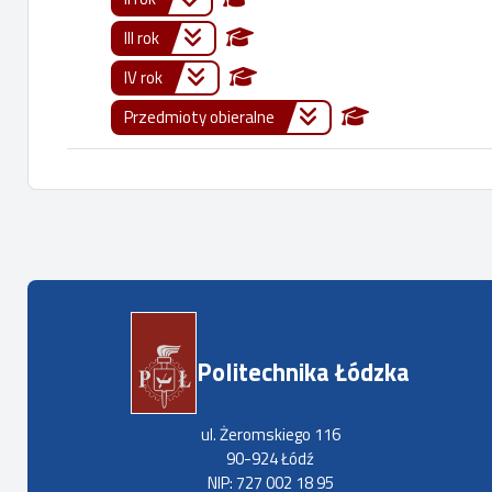
III rok
IV rok
Przedmioty obieralne
Politechnika Łódzka
ul. Żeromskiego 116
90-924 Łódź
NIP: 727 002 18 95