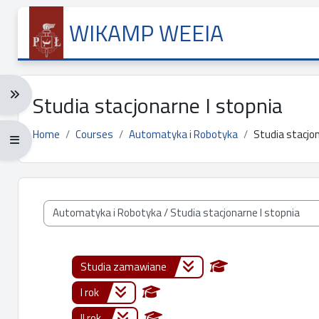
Skip to main content
WIKAMP WEEIA
Expand navigation menu: Ctrl + Alt + →
Studia stacjonarne I stopnia
Home
Courses
Automatyka i Robotyka
Studia stacjon
Expand/collapse full screen menu: Ctrl + Alt + f
Course categories
Studia zamawiane
I rok
II rok