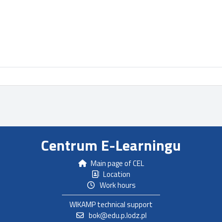
Centrum E-Learningu
Main page of CEL
Location
Work hours
WIKAMP technical support
bok@edu.p.lodz.pl