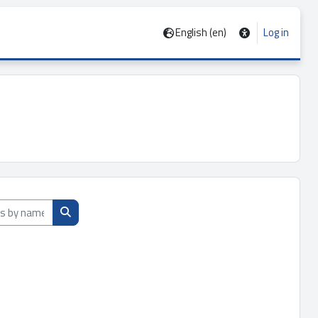
English ‎(en)‎
Log in
by name, description or teacher
Search courses by name, description or teacher