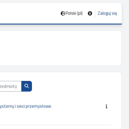
Polski ‎(pl)‎
Zaloguj się
dmioty wg nazwy, opisu lub prowadzącego
Przeszukaj przedmioty wg nazwy, opisu lub prowadząc
Systemy i sieci przemysłowe