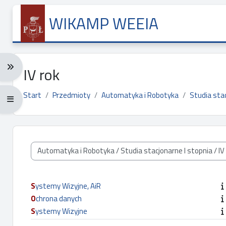
Przejdź do głównej zawartości
WIKAMP WEEIA
Rozwiń menu nawigacji: Ctrl + Alt + →
IV rok
Start
Przedmioty
Automatyka i Robotyka
Studia stac
Rozwiń menu pełnoekranowe: Ctrl + Alt + f
Kategorie przedmiotów
Systemy Wizyjne, AiR
Ochrona danych
Systemy Wizyjne