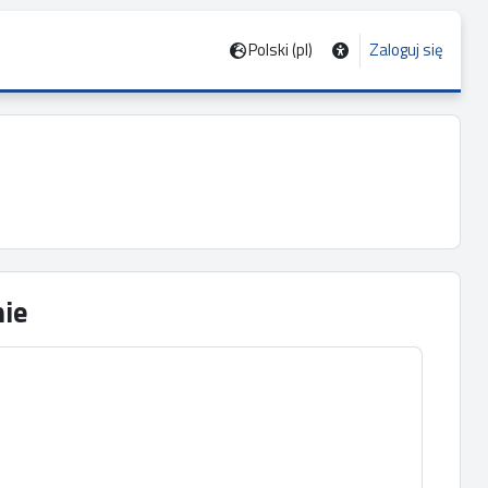
Polski ‎(pl)‎
Zaloguj się
ie