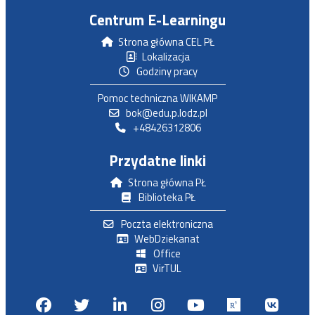
Centrum E-Learningu
Strona główna CEL PŁ
Lokalizacja
Godziny pracy
Pomoc techniczna WIKAMP
bok@edu.p.lodz.pl
+48426312806
Przydatne linki
Strona główna PŁ
Biblioteka PŁ
Poczta elektroniczna
WebDziekanat
Office
VirTUL
Facebook
Twitter
Linkedin
Instagram
Youtube
Researchga
VK.c