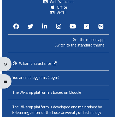
WebDziekanat
Office
VirTUL
Facebook
Twitter
Linkedin
Instagram
Youtube
Researchga
VK.c
Get the mobile app
Switch to the standard theme
Wikamp assistance
Expand navigation menu: Ctrl + Alt + →
You are not logged in. (
Log in
)
Expand/collapse full screen menu: Ctrl + Alt + f
The Wikamp platform is based on
Moodle
The Wikamp platform is developed and maintained by
E-learning center of the Lodz University of Technology