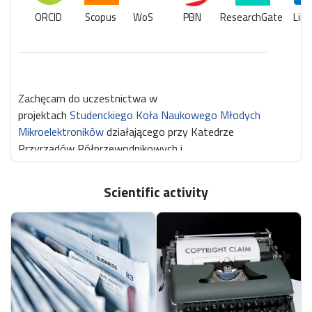
ORCID
Scopus
WoS
PBN
ResearchGate
Link
Zachęcam do uczestnictwa w
projektach
Studenckiego Koła Naukowego Młodych
Mikroelektroników
działającego przy Katedrze
Przyrządów Półprzewodnikowych i
Optoelektronicznych. W ramach SKNMM jestem
opiekunem sekcji światłowodowej pod nazwą
fiber
Scientific activity
OPTICS club.
Wykształcenie:
2016 – 2022
Politechnika Łódzka, Wydział Elektroniki,
Elektryki, Automatyki i Informatyki, specjalność
Elektronika, studia stacjonarne doktoranckie, doktorant