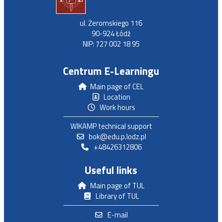
ul. Żeromskiego 116
90-924 Łódź
NIP: 727 002 18 95
Centrum E-Learningu
Main page of CEL
Location
Work hours
WIKAMP technical support
bok@edu.p.lodz.pl
+48426312806
Useful links
Main page of TUL
Library of TUL
E-mail