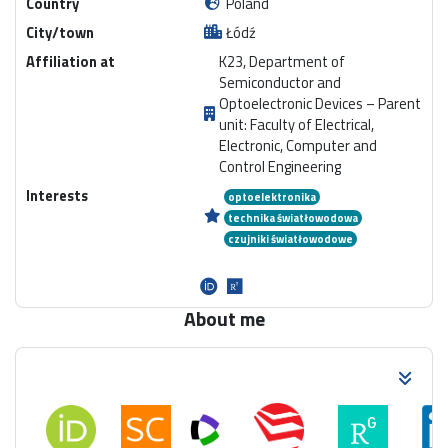
Country
Poland
City/town
Łódź
Affiliation at
K23, Department of
Semiconductor and
Optoelectronic Devices – Parent
unit: Faculty of Electrical,
Electronic, Computer and
Control Engineering
Interests
optoelektronika
technika światłowodowa
czujniki światłowodowe
About me