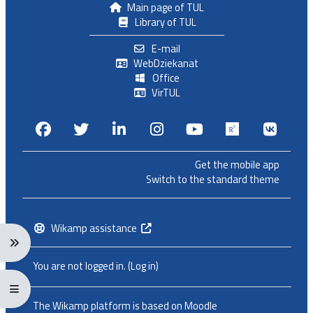
Main page of TUL
Library of TUL
E-mail
WebDziekanat
Office
VirTUL
Facebook
Twitter
Linkedin
Instagram
Youtube
Researchga
VK.c
Get the mobile app
Switch to the standard theme
Wikamp assistance
Expand navigation menu: Ctrl + Alt + →
You are not logged in. (
Log in
)
Expand/collapse full screen menu: Ctrl + Alt + f
The Wikamp platform is based on
Moodle