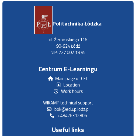
Politechnika Łódzka
ul. Żeromskiego 116
90-924 Łódź
NIP: 727 002 18 95
Centrum E-Learningu
Main page of CEL
Location
Work hours
WIKAMP technical support
bok@edu.p.lodz.pl
+48426312806
Useful links